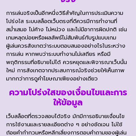
การเล่นจริงเป็นอีกหนึ่งวิธีสำคัญในการประเมินความ
โปร่งใส ระบบสล็อตเว็บตรงที่ดีควรมีการทำงานที่
สม่ำเสมอ ไม่ค้าง ไม่หน่วง และไม่มีอาการผิดปกติ เช่น
เกมหลุดบ่อยหรือผลลัพธ์ไม่สัมพันธ์กับรูปแบบเกม
ผู้เล่นควรสังเกตว่าระบบตอบสนองอย่างไรในระหว่าง
การเล่น หากพบว่าระบบทำงานไม่เสถียร หรือมี
พฤติกรรมที่อธิบายไม่ได้ ควรหยุดและพิจารณาเว็บนั้น
ใหม่ การสังเกตจากประสบการณ์จริงช่วยให้เห็นภาพ
มากกว่าการดูคำโฆษณาเพียงอย่างเดียว
ความโปร่งใสของเงื่อนไขและการ
ให้ข้อมูล
เว็บสล็อตที่ตรวจสอบได้จริง มักมีการอธิบายเงื่อนไข
การใช้งานและรายละเอียดต่าง ๆ อย่างชัดเจน ไม่ใช้
ถ้อยคำกำกวมหรือหลีกเลี่ยงการตอบคำถามของผู้เล่น