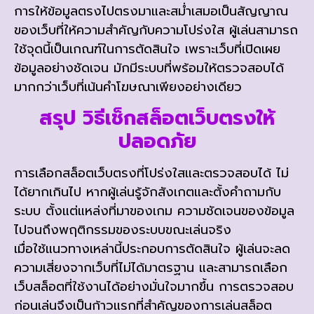
การให้ข้อมูลตรงไปตรงมาและสม่ำเสมอเป็นสัญญาณ
ของเว็บที่ให้ความสำคัญกับความโปร่งใส ผู้เล่นสามารถ
ใช้จุดนี้เป็นเกณฑ์ในการตัดสินใจ เพราะเว็บที่เปิดเผย
ข้อมูลอย่างชัดเจน มักมีระบบที่พร้อมให้ตรวจสอบได้
มากกว่าเว็บที่เน้นคำโฆษณาเพียงอย่างเดียว
สรุป วิธีเช็กสล็อตเว็บตรงให้
ปลอดภัย
การเลือกสล็อตเว็บตรงที่โปร่งใสและตรวจสอบได้ ไม่
ได้ยากเกินไป หากผู้เล่นรู้จักสังเกตและตั้งคำถามกับ
ระบบ ตั้งแต่แหล่งที่มาของเกม ความชัดเจนของข้อมูล
ไปจนถึงพฤติกรรมของระบบขณะเล่นจริง
เมื่อใช้แนวทางเหล่านี้ประกอบการตัดสินใจ ผู้เล่นจะลด
ความเสี่ยงจากเว็บที่ไม่ได้มาตรฐาน และสามารถเลือก
เว็บสล็อตที่ใช้งานได้อย่างมั่นใจมากขึ้น การตรวจสอบ
ก่อนเล่นจึงเป็นก้าวแรกที่สำคัญของการเล่นสล็อต