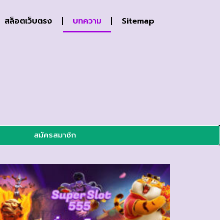
สล็อตเว็บตรง
บทความ
Sitemap
สมัครสมาชิก