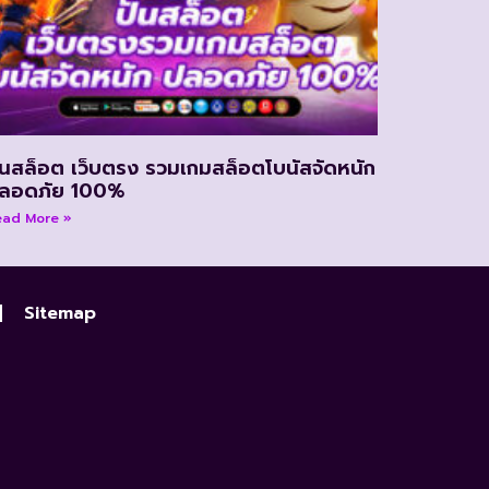
ั่นสล็อต เว็บตรง รวมเกมสล็อตโบนัสจัดหนัก
ลอดภัย 100%
ead More »
Sitemap